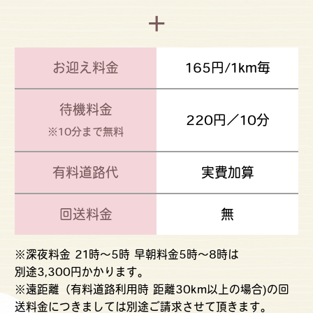
+
お迎え料金
165円/1km毎
待機料金
220円／10分
※10分まで無料
有料道路代
実費加算
回送料金
無
※深夜料金 21時〜5時 早朝料金5時〜8時は
別途3,300円かかります。
※遠距離（有料道路利用時 距離30km以上の場合)の回
送料金につきましては別途ご請求させて頂きます。